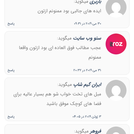
باربری
میگوید:
ایده های جالبی بود ممنونم ازتون
30 می 2019 در 09:31
پاسخ
سئو وب سایت
میگوید:
عجب مطالب فوق العاده ای بود ازتون واقعا
ممنونم
31 می 2019 در 20:32
پاسخ
ایران گیم شاپ
میگوید:
مبل های تخت خواب شو هم بسیار عالیه برای
فضا های کوچک موفق باشید
3 ژوئن 2019 در 04:05
پاسخ
فروهر
میگوید: