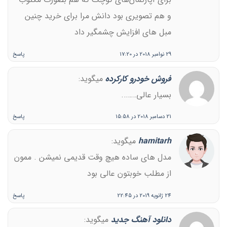
و هم تصویری بود دانش مرا برای خرید چنین
مبل های افزایش چشمگیر داد
29 نوامبر 2018 در 17:20
پاسخ
فروش خودرو کارکرده
میگوید:
بسیار عالی……..
21 دسامبر 2018 در 15:58
پاسخ
hamitarh
میگوید:
مدل های ساده هیچ وقت قدیمی نمیشن . ممون
از مطلب خوبتون عالی بود
24 ژانویه 2019 در 22:45
پاسخ
دانلود آهنگ جدید
میگوید: