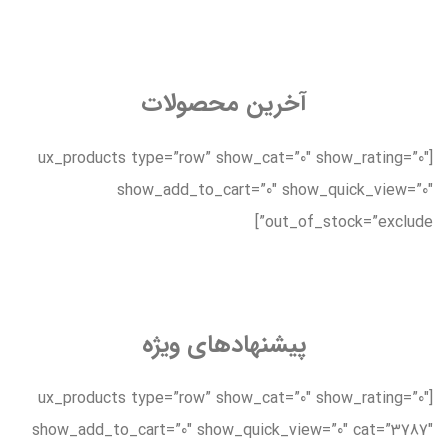
آخرین محصولات
[ux_products type=”row” show_cat=”0″ show_rating=”0″
show_add_to_cart=”0″ show_quick_view=”0″
out_of_stock=”exclude”]
پیشنهادهای ویژه
[ux_products type=”row” show_cat=”0″ show_rating=”0″
show_add_to_cart=”0″ show_quick_view=”0″ cat=”3787″