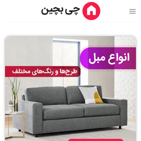
Ski
t
conten