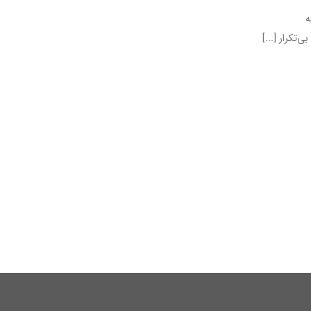
 همیشه
تکرار [...]