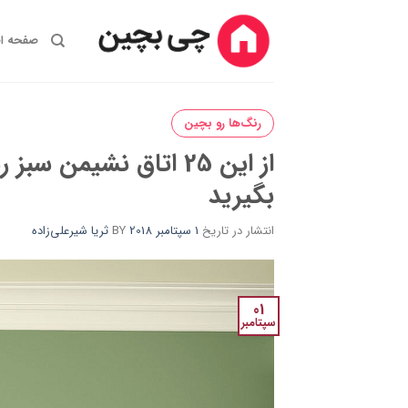
Ski
t
صفحه ا
conten
رنگ‌ها رو بچین
از این 25 اتاق نشیمن 
بگیرید
انتشار در تاریخ
1 سپتامبر 2018
BY
ثریا شیرعلی‌زاده
01
سپتامبر