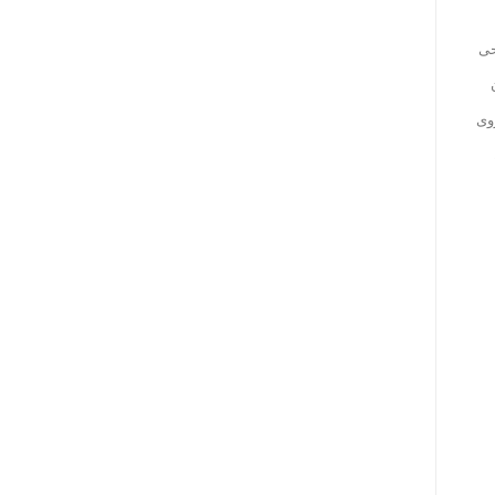
حی
وی